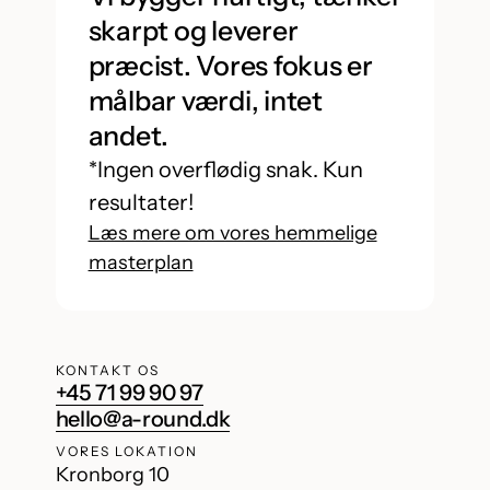
skarpt og leverer
præcist. Vores fokus er
målbar værdi, intet
andet.
*Ingen overflødig snak. Kun
resultater!
Læs mere om vores hemmelige
masterplan
KONTAKT OS
+45 71 99 90 97
hello@a-round.dk
VORES LOKATION
Kronborg 10