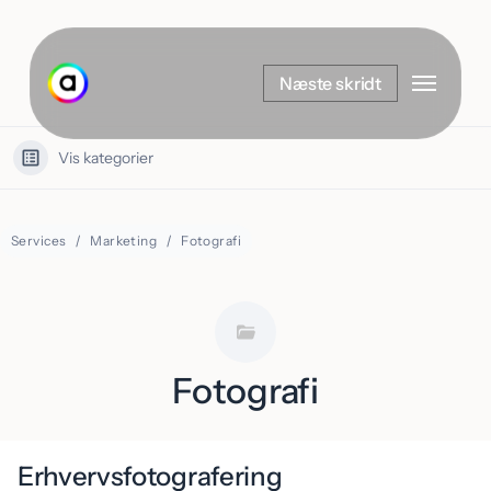
Spring
til
Menu
hovedindhold
Næste skridt
Vis kategorier
Services
Marketing
Fotografi
Fotografi
Erhvervsfotografering