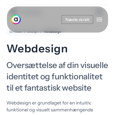
Spring
til
Vis kategorier
Menu
hovedindhold
Næste skridt
Services
Design
Webdesign
Webdesign
Oversættelse af din visuelle
identitet og funktionalitet
til et fantastisk website
Webdesign er grundlaget for en intuitiv,
funktionel og visuelt sammenhængende