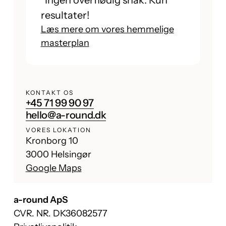
*Ingen overflødig snak. Kun
resultater!
Læs mere om vores hemmelige
masterplan
KONTAKT OS
+45 71 99 90 97
hello@a-round.dk
VORES LOKATION
Kronborg 10
3000 Helsingør
Google Maps
a-round ApS
CVR. NR. DK36082577