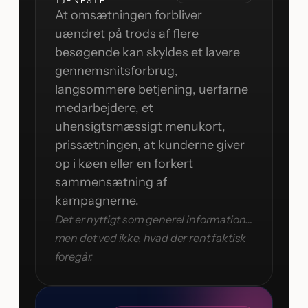
TJENESTE
At omsætningen forbliver
uændret på trods af flere
besøgende kan skyldes et lavere
gennemsnitsforbrug,
langsommere betjening, uerfarne
medarbejdere, et
uhensigtsmæssigt menukort,
prissætningen, at kunderne giver
op i køen eller en forkert
sammensætning af
kampagnerne.
Det er nyttigt som generel information…
men det ved ikke, hvad der rent faktisk
foregår.