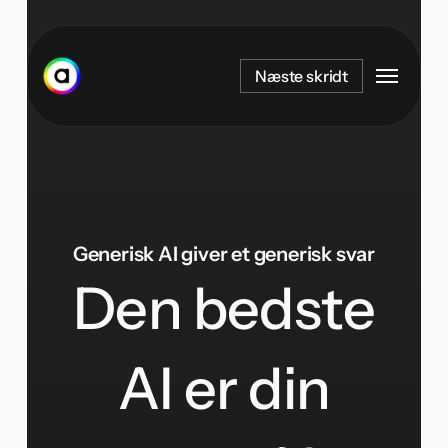
Spring
til
Menu
hovedindhold
Næste skridt
Generisk AI giver et generisk svar
Den bedste
AI er din