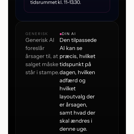
tidsrummet kl. 11–13.30.
GENERISK
DIN AI
Generisk AI
Den tilpassede
foreslår
AI kan se
årsager til, at
præcis, hvilket
salget måske
tidspunkt på
står i stampe.
dagen, hvilken
adfærd og
hvilket
layoutvalg der
er årsagen,
samt hvad der
skal ændres i
denne uge.