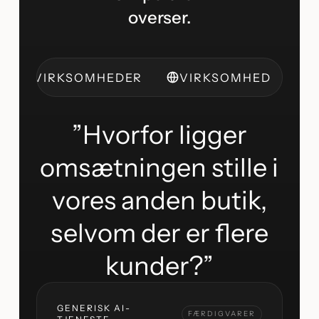
overser.
ORE VIRKSOMHEDER
VIRKSOMHED
E
”Hvorfor ligger
omsætningen stille i
vores anden butik,
selvom der er flere
kunder?”
GENERISK AI-
FÆRDIGVARER