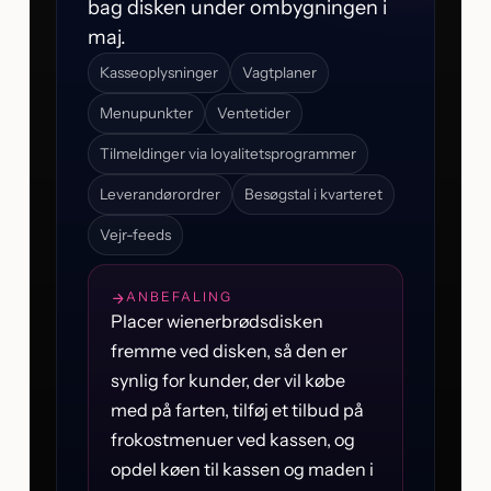
bag disken under ombygningen i
maj.
Kasseoplysninger
Vagtplaner
Menupunkter
Ventetider
Tilmeldinger via loyalitetsprogrammer
Leverandørordrer
Besøgstal i kvarteret
Vejr-feeds
ANBEFALING
Placer wienerbrødsdisken
fremme ved disken, så den er
synlig for kunder, der vil købe
med på farten, tilføj et tilbud på
frokostmenuer ved kassen, og
opdel køen til kassen og maden i