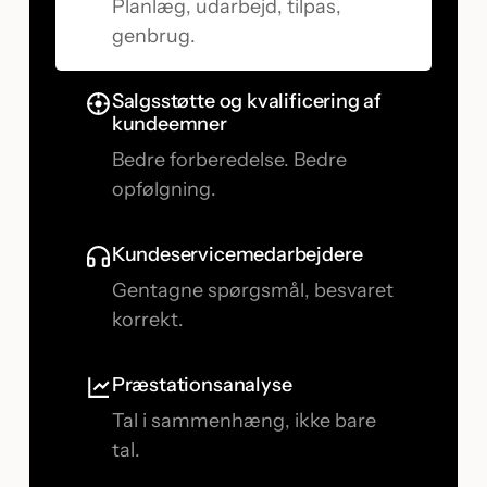
Planlæg, udarbejd, tilpas,
genbrug.
Salgsstøtte og kvalificering af
kundeemner
Bedre forberedelse. Bedre
opfølgning.
Kundeservicemedarbejdere
Gentagne spørgsmål, besvaret
korrekt.
Præstationsanalyse
Tal i sammenhæng, ikke bare
tal.