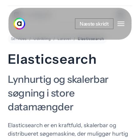
Spring
til
Vis kategorier
Menu
hovedindhold
Næste skridt
Services
Udvikling
Laravel
Elasticsearch
Elasticsearch
Lynhurtig og skalerbar
søgning i store
datamængder
Elasticsearch er en kraftfuld, skalerbar og
distribueret søgemaskine, der muliggør hurtig