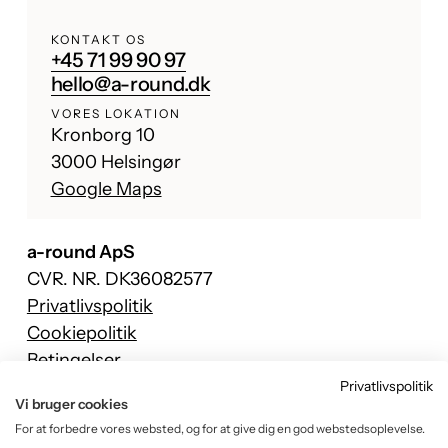
KONTAKT OS
+45 71 99 90 97
hello@a-round.dk
VORES LOKATION
Kronborg 10
3000 Helsingør
Google Maps
a-round ApS
CVR. NR. DK36082577
Privatlivspolitik
Cookiepolitik
Betingelser
Privatlivspolitik
Facebook
Vi bruger cookies
Instagram
For at forbedre vores websted, og for at give dig en god webstedsoplevelse.
TikTok