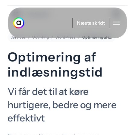
Spring
til
Vis kategorier
Menu
hovedindhold
Næste skridt
Services
Udvikling
WordPress
Optimering af indlæsningstid
Optimering af
indlæsningstid
Vi får det til at køre
hurtigere, bedre og mere
effektivt