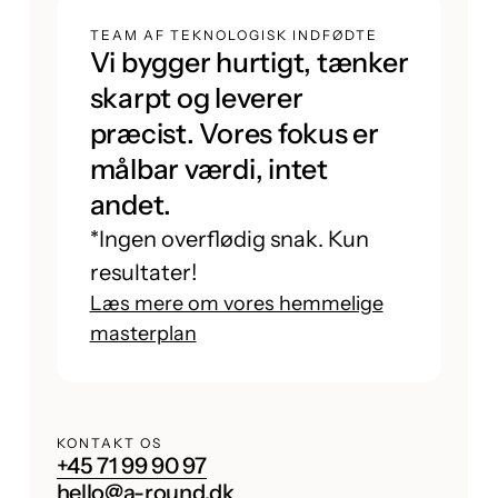
TEAM AF TEKNOLOGISK INDFØDTE
Vi bygger hurtigt, tænker
skarpt og leverer
præcist. Vores fokus er
målbar værdi, intet
andet.
*Ingen overflødig snak. Kun
resultater!
Læs mere om vores hemmelige
masterplan
KONTAKT OS
+45 71 99 90 97
hello@a-round.dk