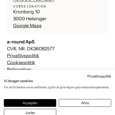
VORES LOKATION
Kronborg 10
3000 Helsingør
Google Maps
a-round ApS
CVR. NR. DK36082577
Privatlivspolitik
Cookiepolitik
Betingelser
Privatlivspolitik
Facebook
Vi bruger cookies
Instagram
For at forbedre vores websted, og for at give dig en god webstedsoplevelse.
TikTok
YouTube
Accepter
Afvis
Juster