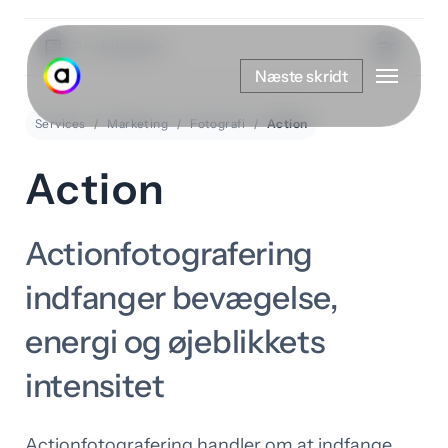
Spring
til
Vis kategorier
Menu
hovedindhold
Næste skridt
Services
Marketing
Fotografi
Action
Action
Actionfotografering
indfanger bevægelse,
energi og øjeblikkets
intensitet
Actionfotografering handler om at indfange