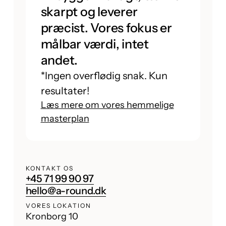
skarpt og leverer
præcist. Vores fokus er
målbar værdi, intet
andet.
*Ingen overflødig snak. Kun
resultater!
Læs mere om vores hemmelige
masterplan
KONTAKT OS
+45 71 99 90 97
hello@a-round.dk
VORES LOKATION
Kronborg 10