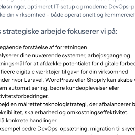
eløsninger, optimeret IT-setup og moderne DevOps-p
ign til det, der
Opmærksomhed er lån
rke din virksomhed - både operationelt og kommerciel
mmer bagefter
men følelser er fortjent
s strategiske arbejde fokuserer vi på:
gående forståelse af forretningen
alyserer dine nuværende systemer, arbejdsgange og
tningsmål for at afdække potentialet for digitale forbe
ificere digitale værktøjer til gavn for din virksomhed
der hvor Laravel, WordPress eller Shopify kan skabe 
m automatisering, bedre kundeoplevelser eller
tivitetsforbedringer.
ejd en målrettet teknologistrategi, der afbalancerer 
leksibilitet, skalerbarhed og omkostningseffektivitet.
lå konkrete handlinger
ksempel bedre DevOps-opsætning, migration til skyen