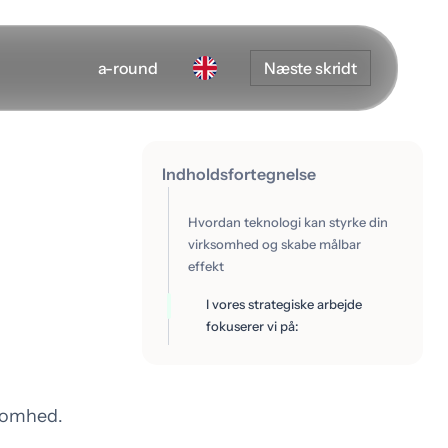
a-round
Næste skridt
Indholdsfortegnelse
Hvordan teknologi kan styrke din
virksomhed og skabe målbar
effekt
I vores strategiske arbejde
fokuserer vi på:
nsomhed.
Udvikling