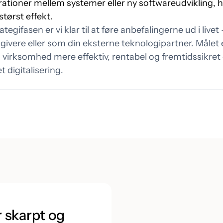
rationer mellem systemer eller ny softwareudvikling, hv
størst effekt.
ategifasen er vi klar til at føre anbefalingerne ud i livet
ivere eller som din eksterne teknologipartner. Målet er
n virksomhed mere effektiv, rentabel og fremtidssikr
t digitalisering.
r skarpt og