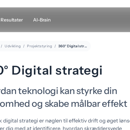
Resultater
AI-Brain
Udvikling
Projektstyring
Andre links
360° Digital strategi
Support
LogMeIn
° Digital strategi
Leje af mødelokale
Google Maps
dan teknologi kan styrke din
somhed og skabe målbar effekt
 digital strategi er nøglen til effektiv drift og øget lø
esign
Marketing
per dig med at identificere, hvordan skræddersyede