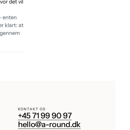
or det vil
 - enten
 klart: at
et gennem
KONTAKT OS
+45 71 99 90 97
hello@a-round.dk