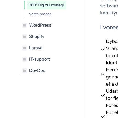
Konsulent
360° Digital strategi
softwar
Des
Transformerer industrier og
kan sty
Vores proces
ko
styrker fremtiden
WordPress
I vore
Shopify
Dybde
Laravel
Vi an
forre
IT-support
Ident
Herun
DevOps
genne
effek
Udarb
for f
Fores
For e