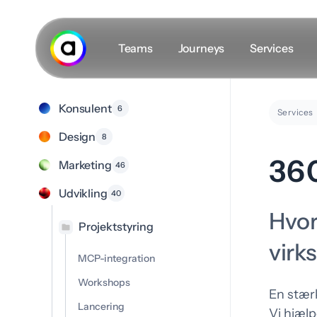
Spring
til
hovedindhold
Teams
Journeys
Services
Konsulent
6
Secret masterplan
Services
Design
8
Holdet
360
Marketing
46
Karriere
Udvikling
40
Indsigt
Hvor
#VLOGS
Projektstyring
virk
MCP-integration
Workshops
En stærk
Lancering
D
Vi hjæl