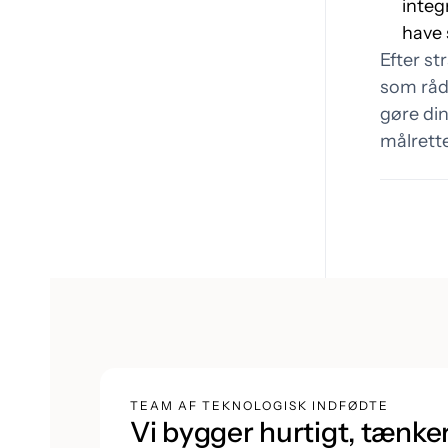
integ
have 
Efter str
som rådg
gøre di
målrette
TEAM AF TEKNOLOGISK INDFØDTE
Vi bygger hurtigt, tænke