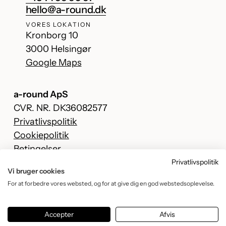
hello@a-round.dk
VORES LOKATION
Kronborg 10
3000 Helsingør
Google Maps
a-round ApS
CVR. NR. DK36082577
Privatlivspolitik
Cookiepolitik
Betingelser
Privatlivspolitik
Facebook
Vi bruger cookies
Instagram
For at forbedre vores websted, og for at give dig en god webstedsoplevelse.
TikTok
YouTube
Accepter
Afvis