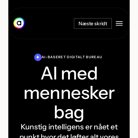
Spring
til
Menu
hovedindhold
Næste skridt
AI-BASERET DIGITALT BUREAU
AI med
mennesker
bag
Kunstig intelligens er nået et
punkt hvor det løfter alt vores