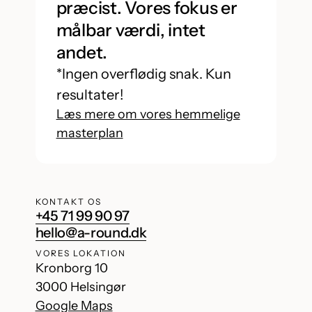
præcist. Vores fokus er
målbar værdi, intet
andet.
*Ingen overflødig snak. Kun
resultater!
Læs mere om vores hemmelige
masterplan
KONTAKT OS
+45 71 99 90 97
hello@a-round.dk
VORES LOKATION
Kronborg 10
3000 Helsingør
Google Maps