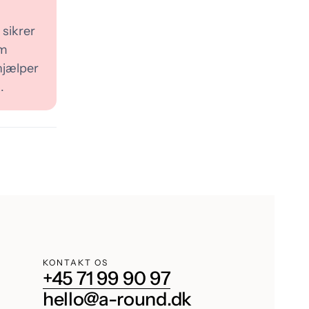
 sikrer
om
hjælper
.
KONTAKT OS
+45 71 99 90 97
hello@a-round.dk