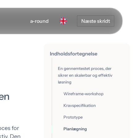
a-round
Næste skridt
Indholdsfortegnelse
En gennemtestet proces, der
sikrer en skalerbar og effektiv
løsning
 en
Wireframe-workshop
Kravspecifikation
Prototype
ces for
Planlægning
Udvikling
ktiv. Den