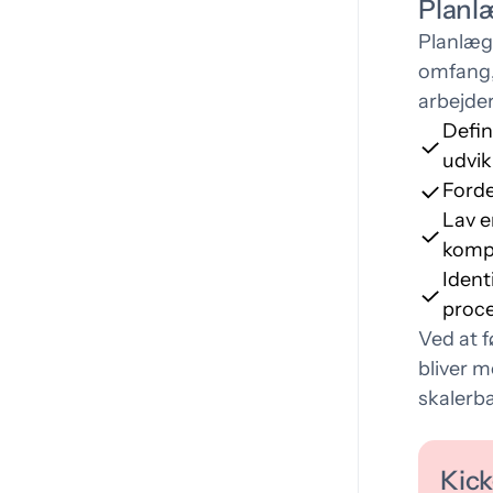
Planl
Planlægn
omfang, 
arbejder
Defin
udvik
Forde
Lav e
komp
Ident
proce
Ved at 
bliver m
skalerba
Kick