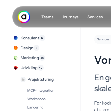
Spring
til
hovedindhold
Teams
Journeys
Services
Konsulent
6
Secret masterplan
Services
Design
8
Holdet
Vo
Marketing
46
Karriere
Udvikling
40
Indsigt
En g
#VLOGS
Projektstyring
skal
MCP-integration
Workshops
Før kod
Lancering
D
at sikre