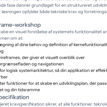
de fase danner grundlaget for en struktureret udviklin
ign til det, der
Opmærksomhed er lån
at løsningen opfylder både tekniske krav og forretning
mmer bagefter
men følelser er fortjent
rame-workshop
kabe en visuel forståelse af systemets funktionalitet ar
mmen om at:
ægning af dine behov og definition af kernefunktionalit
ng
ireframes, der giver et visuelt overblik over
rgrænsefladen og navigationen
for logisk systemarkitektur, så din applikation er effek
rbar
iter funktioner for at skabe en udviklingsplan, der passer
t og din tidsramme
ecifikation
jeret kravspecifikation sikrer, at alle funktioner, tekno