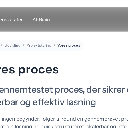
Resultater
AI-Brain
Udvikling
Projektstyring
Vores proces
Andre links
Support
LogMeIn
res proces
Leje af mødelokale
Google Maps
ennemtestet proces, der sikrer
erbar og effektiv løsning
ningen begynder, følger a-round en gennemprøvet pro
esign
Marketing
, at din løsning er logisk struktureret, skalerbar og effe