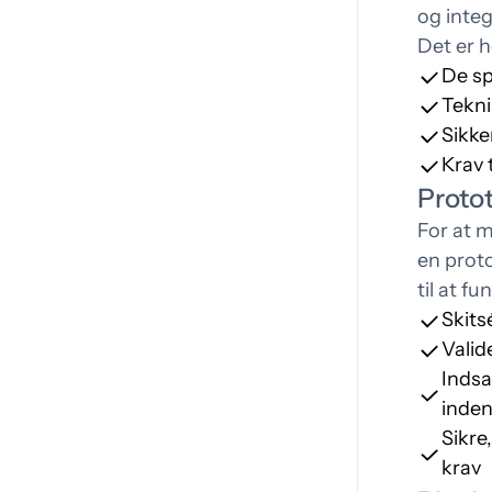
og integ
Det er h
De sp
Tekni
Sikke
Krav 
Proto
For at m
en proto
til at f
Skits
Valid
Indsa
inden
Sikre
krav