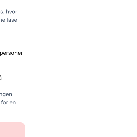
s, hvor
nne fase
epersoner
å
ingen
 for en