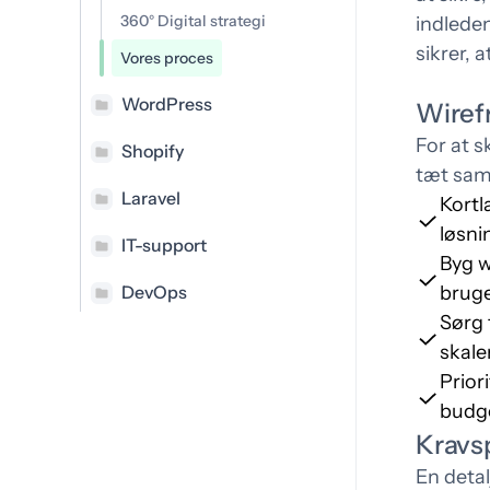
Konsulent
360° Digital strategi
indleden
Des
Transformerer industrier og
sikrer, 
Vores proces
ko
styrker fremtiden
WordPress
Wiref
For at s
Shopify
tæt sa
Laravel
Kortl
løsni
IT-support
Byg w
DevOps
bruge
Sørg 
skale
Prior
budge
Kravsp
En detal