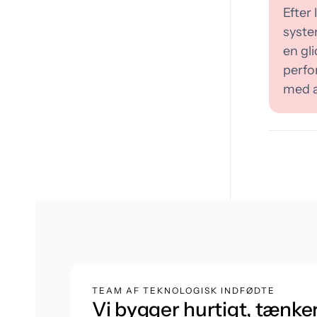
Efter 
syste
en gl
perfo
med at
TEAM AF TEKNOLOGISK INDFØDTE
Vi bygger hurtigt, tænke