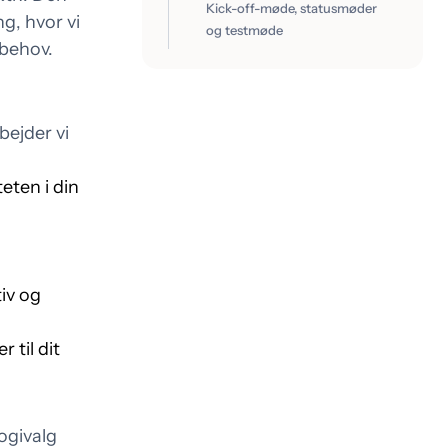
Kick-off-møde, statusmøder
g, hvor vi
t,
Udvikling, der ikke står i
og testmøde
sbehov.
vejen for sig selv
bejder vi
eten i din
tiv og
 til dit
logivalg