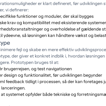
rationsmuligheder er klart defineret, før udviklingen s
er, vi definerer:
ecifikke funktioner og moduler, der skal bygges
ske krav og kompatibilitet med eksisterende systeme
rhedsforanstaltninger og overholdelse af gældende s
til ydeevne, så løsningen kan håndtere vækst og belas
type
inimere fejl og skabe en mere effektiv udviklingsproces
type, der giver et konkret indblik i, hvordan løsning
ungere. Prototypen bruges til at:
ér brugerrejsen, og test navigationen
er design og funktionalitet, før udviklingen begynder
ml feedback tidligt i processen, så der kan foretages j
 lanceringen.
, at systemet opfylder både tekniske og forretningsm