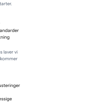
tarter.
r
tandarder
tning
 laver vi
en kommer
usteringer
æssige