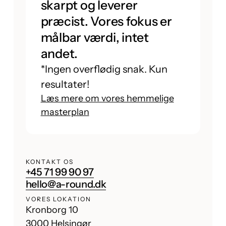
skarpt og leverer
præcist. Vores fokus er
målbar værdi, intet
andet.
*Ingen overflødig snak. Kun
resultater!
Læs mere om vores hemmelige
masterplan
KONTAKT OS
+45 71 99 90 97
hello@a-round.dk
VORES LOKATION
Kronborg 10
3000 Helsingør