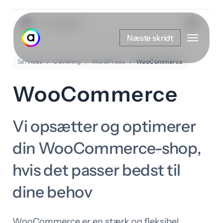
Spring
til
Vis kategorier
Menu
hovedindhold
Næste skridt
Services
Udvikling
WordPress
WooCommerce
WooCommerce
Vi opsætter og optimerer
din WooCommerce-shop,
hvis det passer bedst til
dine behov
WooCommerce er en stærk og fleksibel