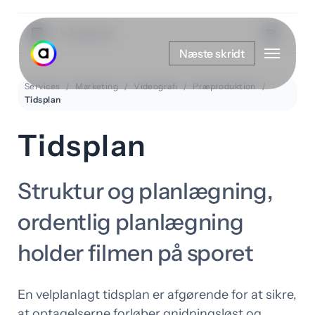
Spring
til
Vis kategorier
Menu
hovedindhold
Næste skridt
Services
Marketing
Videografi
Præproduktion
Tidsplan
Tidsplan
Struktur og planlægning,
ordentlig planlægning
holder filmen på sporet
En velplanlagt tidsplan er afgørende for at sikre,
at optagelserne forløber gnidningsløst og