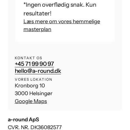
*Ingen overflødig snak. Kun
resultater!
Læs mere om vores hemmelige
masterplan
KONTAKT OS
+45 71 99 90 97
hello@a-round.dk
VORES LOKATION
Kronborg 10
3000 Helsingør
Google Maps
a-round ApS
CVR. NR. DK36082577