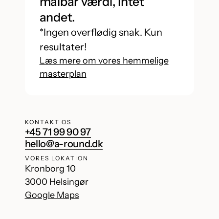
målbar værdi, intet
andet.
*Ingen overflødig snak. Kun
resultater!
Læs mere om vores hemmelige
masterplan
KONTAKT OS
+45 71 99 90 97
hello@a-round.dk
VORES LOKATION
Kronborg 10
3000 Helsingør
Google Maps