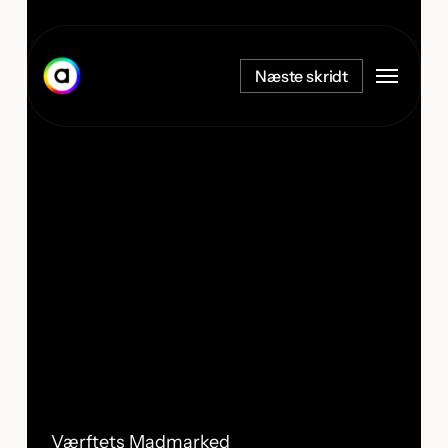
Spring
til
Menu
hovedindhold
Næste skridt
Værftets Madmarked